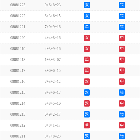
08081223
9+6+8=23
双
错
08081222
6+3+6=15
双
错
08081221
7+0+9=16
单
错
08081220
4+4+8=16
双
中
08081219
4+3+9=16
双
中
08081218
1+3+3=07
单
中
08081217
3+6+6=15
单
中
08081216
7+3+2=12
双
中
08081215
8+3+6=17
双
错
08081214
3+8+5=16
双
中
08081213
6+9+2=17
双
错
08081212
8+8+1=17
单
中
08081211
8+7+8=23
双
错