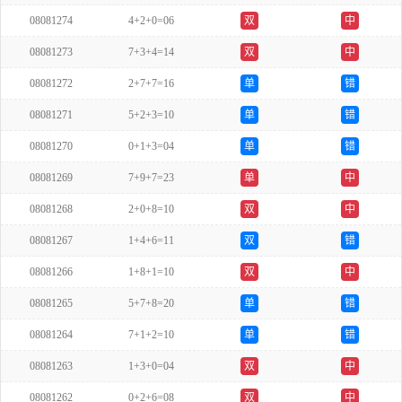
08081274
4+2+0=06
双
中
08081273
7+3+4=14
双
中
08081272
2+7+7=16
单
错
08081271
5+2+3=10
单
错
08081270
0+1+3=04
单
错
08081269
7+9+7=23
单
中
08081268
2+0+8=10
双
中
08081267
1+4+6=11
双
错
08081266
1+8+1=10
双
中
08081265
5+7+8=20
单
错
08081264
7+1+2=10
单
错
08081263
1+3+0=04
双
中
08081262
0+2+6=08
双
中