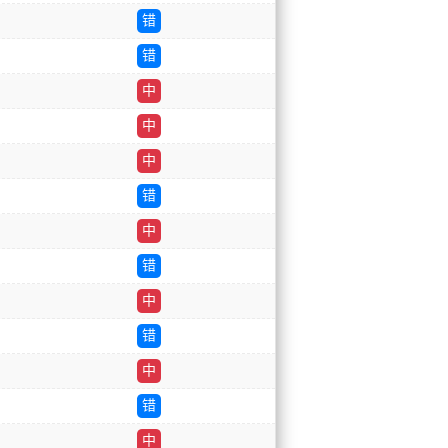
错
错
中
中
中
错
中
错
中
错
中
错
中