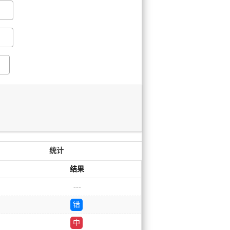
统计
结果
---
错
中