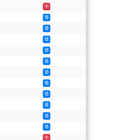
中
错
错
错
错
错
错
错
错
错
错
错
中