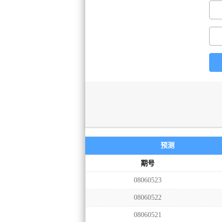
预测
期号
08060523
08060522
08060521