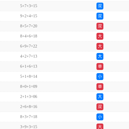
5+7+3=15
双
9+2+4=15
双
8+5+7=20
双
8+4+6=18
大
6+9+7=22
大
4+2+7=13
大
6+1+6=13
单
5+1+8=14
小
8+0+1=09
单
2+1+3=06
大
2+6+8=16
双
8+3+7=18
小
3+9+3=15
大