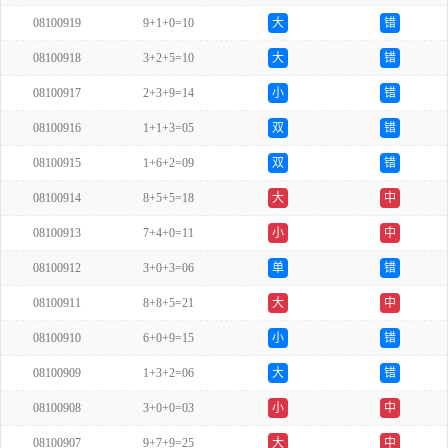
08100919
9+1+0=10
大
错
08100918
3+2+5=10
大
错
08100917
2+3+9=14
小
错
08100916
1+1+3=05
双
错
08100915
1+6+2=09
双
错
08100914
8+5+5=18
大
中
08100913
7+4+0=11
小
中
08100912
3+0+3=06
单
错
08100911
8+8+5=21
大
中
08100910
6+0+9=15
小
错
08100909
1+3+2=06
大
错
08100908
3+0+0=03
小
中
08100907
9+7+9=25
大
中