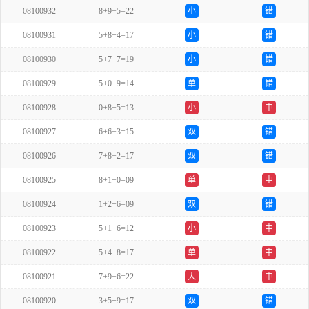
08100932
8+9+5=22
小
错
08100931
5+8+4=17
小
错
08100930
5+7+7=19
小
错
08100929
5+0+9=14
单
错
08100928
0+8+5=13
小
中
08100927
6+6+3=15
双
错
08100926
7+8+2=17
双
错
08100925
8+1+0=09
单
中
08100924
1+2+6=09
双
错
08100923
5+1+6=12
小
中
08100922
5+4+8=17
单
中
08100921
7+9+6=22
大
中
08100920
3+5+9=17
双
错