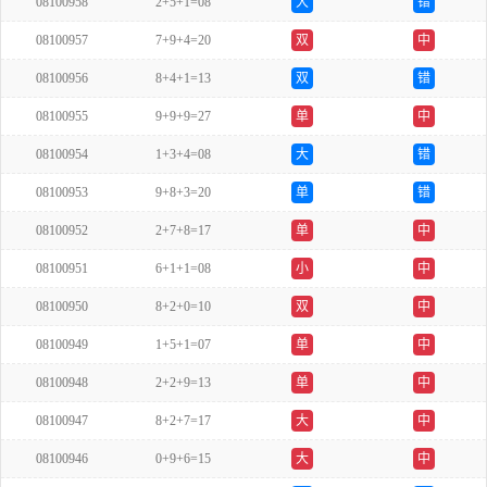
08100958
2+5+1=08
大
错
08100957
7+9+4=20
双
中
08100956
8+4+1=13
双
错
08100955
9+9+9=27
单
中
08100954
1+3+4=08
大
错
08100953
9+8+3=20
单
错
08100952
2+7+8=17
单
中
08100951
6+1+1=08
小
中
08100950
8+2+0=10
双
中
08100949
1+5+1=07
单
中
08100948
2+2+9=13
单
中
08100947
8+2+7=17
大
中
08100946
0+9+6=15
大
中