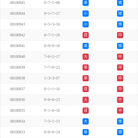
08100945
0+7+1=08
单
错
08100944
9+1+7=17
小
错
08100943
6+5+5=16
小
错
08100942
8+7+1=16
双
中
08100941
0+9+9=18
单
错
08100940
7+8+2=17
大
中
08100939
7+7+9=23
单
中
08100938
1+3+3=07
单
中
08100937
8+1+1=10
双
中
08100936
9+8+6=23
大
中
08100935
9+1+0=10
双
中
08100934
7+5+1=13
大
错
08100933
0+8+6=14
单
错