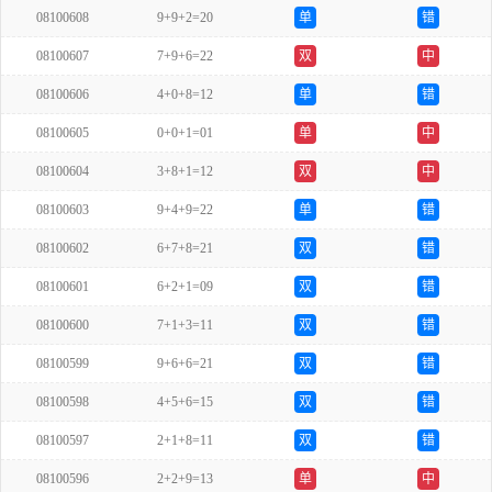
08100608
9+9+2=20
单
错
08100607
7+9+6=22
双
中
08100606
4+0+8=12
单
错
08100605
0+0+1=01
单
中
08100604
3+8+1=12
双
中
08100603
9+4+9=22
单
错
08100602
6+7+8=21
双
错
08100601
6+2+1=09
双
错
08100600
7+1+3=11
双
错
08100599
9+6+6=21
双
错
08100598
4+5+6=15
双
错
08100597
2+1+8=11
双
错
08100596
2+2+9=13
单
中