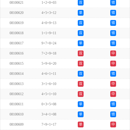
08100621
1+2+0=03
双
错
08100620
4+5+3=12
单
错
08100619
4+0+9=13
双
错
08100618
1+1+9=11
双
错
08100617
9+7+8=24
单
错
08100616
7+2+9=18
双
中
08100615
5+9+6=20
双
中
08100614
4+6+1=11
双
错
08100613
3+1+6=10
双
中
08100612
4+5+1=10
双
中
08100611
0+3+5=08
单
错
08100610
3+4+1=08
单
错
08100609
7+9+1=17
单
中