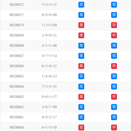
08100672
5+3+3=11
双
错
08100671
8+0+0=08
单
错
08100670
1+3+5=09
单
中
08100669
2+0+9=11
单
中
08100668
4+1+1=06
单
错
08100667
6+7+1=14
单
错
08100666
0+3+8=11
单
中
08100665
1+6+6=13
双
错
08100664
7+3+1=11
双
错
08100663
8+8+1=17
单
中
08100662
2+0+7=09
双
错
08100661
6+9+2=17
双
错
08100660
6+1+3=10
双
中