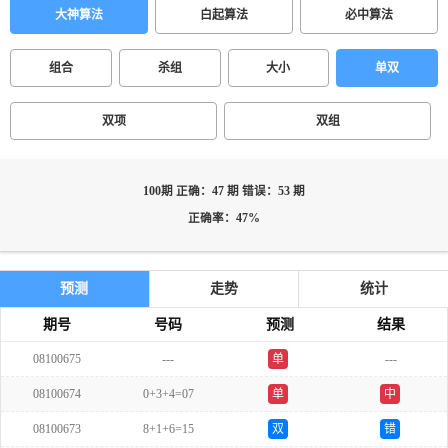
大神算法
白起算法
必中算法
组合
杀组
大小
单双
双项
双组
100期 正确：47 期 错误：53 期
正确率：47%
预测
走势
统计
期号
号码
预测
结果
08100675
---
单
---
08100674
0+3+4=07
单
中
08100673
8+1+6=15
双
错