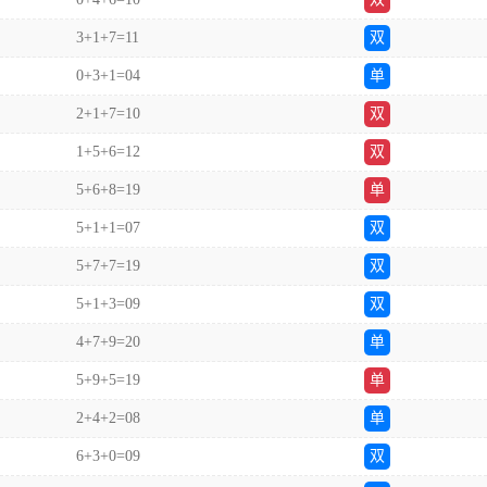
3+1+7=11
双
0+3+1=04
单
2+1+7=10
双
1+5+6=12
双
5+6+8=19
单
5+1+1=07
双
5+7+7=19
双
5+1+3=09
双
4+7+9=20
单
5+9+5=19
单
2+4+2=08
单
6+3+0=09
双