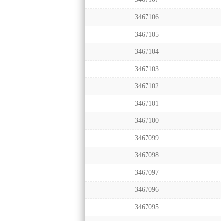
3467106
3467105
3467104
3467103
3467102
3467101
3467100
3467099
3467098
3467097
3467096
3467095