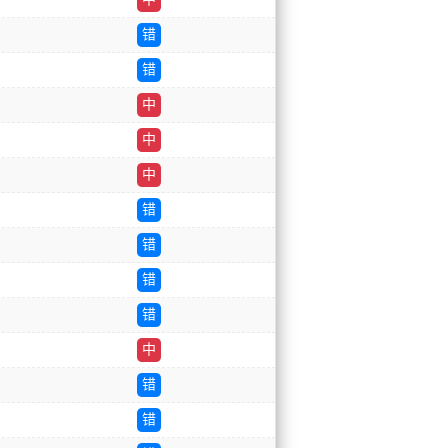
错
错
中
中
中
错
错
错
错
中
错
错