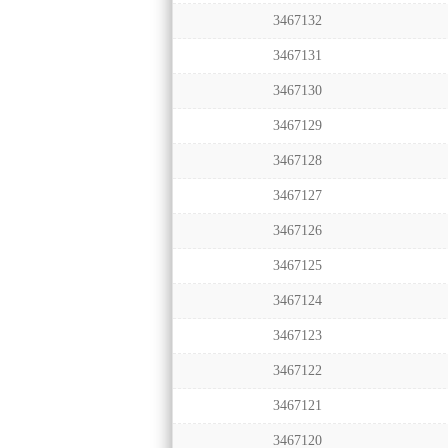
3467132
3467131
3467130
3467129
3467128
3467127
3467126
3467125
3467124
3467123
3467122
3467121
3467120