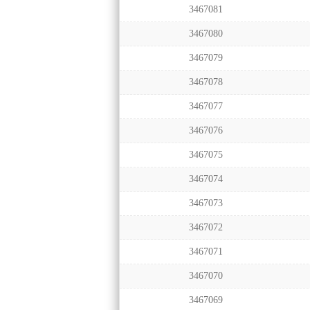
3467081
3467080
3467079
3467078
3467077
3467076
3467075
3467074
3467073
3467072
3467071
3467070
3467069