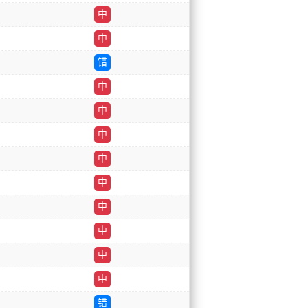
中
中
错
中
中
中
中
中
中
中
中
中
错