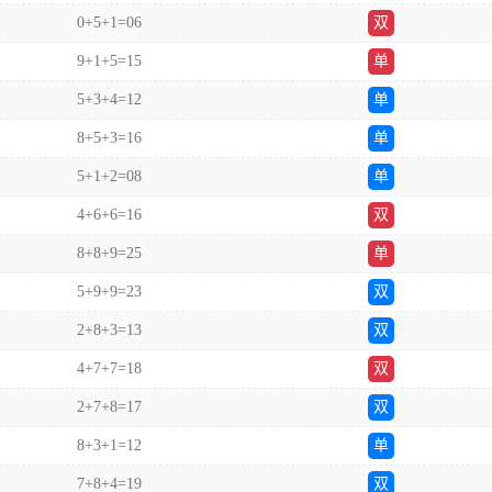
0+5+1=06
双
9+1+5=15
单
5+3+4=12
单
8+5+3=16
单
5+1+2=08
单
4+6+6=16
双
8+8+9=25
单
5+9+9=23
双
2+8+3=13
双
4+7+7=18
双
2+7+8=17
双
8+3+1=12
单
7+8+4=19
双