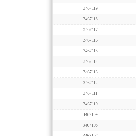
3467119
3467118
3467117
3467116
3467115
3467114
3467113
3467112
3467111
3467110
3467109
3467108
3467107