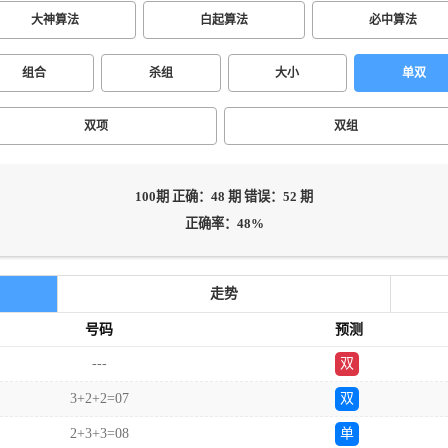
大神算法
白起算法
必中算法
组合
杀组
大小
单双
双项
双组
100期 正确：48 期 错误：52 期
正确率：48%
走势
号码
预测
---
双
3+2+2=07
双
2+3+3=08
单