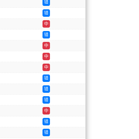
错
错
中
错
中
中
中
错
错
错
中
错
错