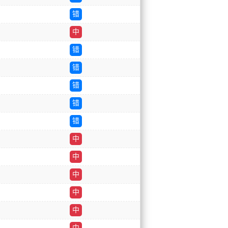
错
中
错
错
错
错
错
中
中
中
中
中
中