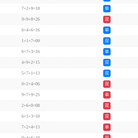
7+2+9=18
单
9+9+8=26
双
6+4+6=16
单
1+1+7=09
双
6+7+3=16
单
4+9+2=15
双
5+7+1=13
双
0+2+4=06
双
9+7+9=25
单
2+6+0=08
双
6+1+3=10
双
7+2+4=13
单
0+4+6=10
双