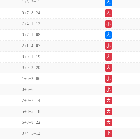
1+8+2=11
大
9+7+8=24
大
7+4+1=12
小
0+7+1=08
大
2+1+4=07
小
9+9+1=19
大
9+9+2=20
大
1+3+2=06
小
0+5+6=11
小
7+0+7=14
大
5+8+5=18
大
6+8+8=22
大
3+4+5=12
小