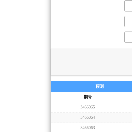
预测
期号
3466065
3466064
3466063