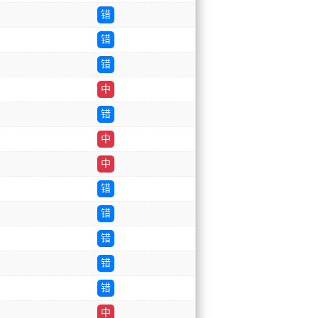
错
错
错
中
错
中
中
错
错
错
错
错
中