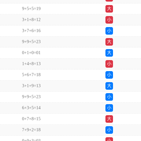
9+5+5=19
大
3+1+8=12
小
3+7+6=16
小
9+9+5=23
大
0+1+0=01
大
1+4+8=13
小
5+6+7=18
小
3+1+9=13
大
9+9+5=23
小
6+3+5=14
小
0+7+8=15
大
7+9+2=18
小
0+0+3=03
小