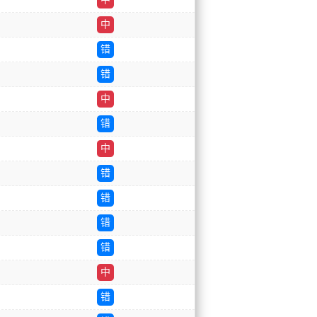
中
错
错
中
错
中
错
错
错
错
中
错