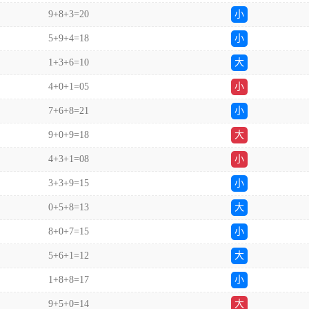
9+8+3=20
小
5+9+4=18
小
1+3+6=10
大
4+0+1=05
小
7+6+8=21
小
9+0+9=18
大
4+3+1=08
小
3+3+9=15
小
0+5+8=13
大
8+0+7=15
小
5+6+1=12
大
1+8+8=17
小
9+5+0=14
大