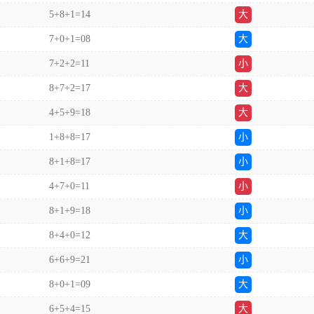
5+8+1=14
大
7+0+1=08
大
7+2+2=11
小
8+7+2=17
大
4+5+9=18
大
1+8+8=17
小
8+1+8=17
小
4+7+0=11
小
8+1+9=18
小
8+4+0=12
大
6+6+9=21
小
8+0+1=09
大
6+5+4=15
大