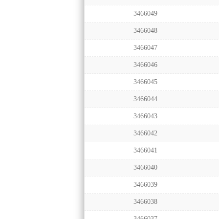
3466049
3466048
3466047
3466046
3466045
3466044
3466043
3466042
3466041
3466040
3466039
3466038
3466037