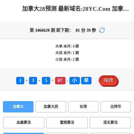
加拿大28预测 最新域名:28YC.Com 加拿大预测-预测网|加拿大pc在线|加拿大28在线预测网|PC刮奖|专注研究_加拿大28预测_官方数据！
第
3466620
期 距下期：
01
分
39
秒
大单
未开:
4
期
大双
未开:
1
期
小双
未开:
2
期
1
1
5
07
小
单
咪牌
+
+
=
-
加拿大
加拿大西
台湾
比特币
血屠算法
蜜桃算法
淫夫算法