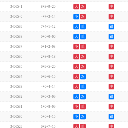
3466541
8+3+9=20
大
双
中
3466540
4+7+3=14
小
双
中
3466539
7+4+1=12
大
单
错
3466538
0+6+0=06
大
单
错
3466537
0+1+2=03
小
单
中
3466536
2+8+8=18
大
双
中
3466535
6+9+5=20
大
双
中
3466534
0+9+6=15
大
双
中
3466533
4+6+4=14
大
单
中
3466532
6+0+3=09
大
双
错
3466531
1+0+8=09
小
单
中
3466530
5+6+4=15
小
双
错
3466529
6+2+7=15
大
单
中