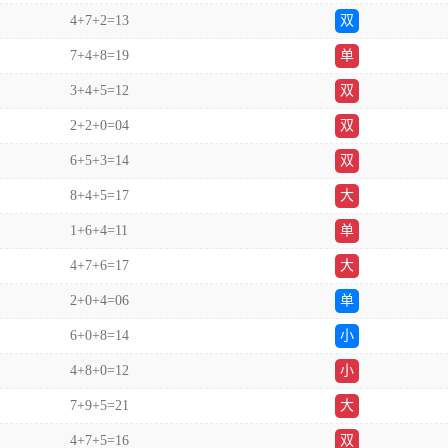
4+7+2=13
双
7+4+8=19
单
3+4+5=12
双
2+2+0=04
双
6+5+3=14
双
8+4+5=17
大
1+6+4=11
单
4+7+6=17
大
2+0+4=06
单
6+0+8=14
小
4+8+0=12
小
7+9+5=21
大
4+7+5=16
双