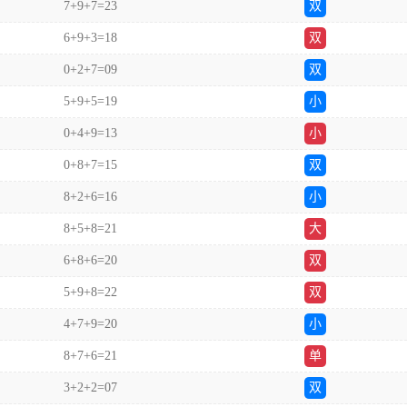
7+9+7=23
双
6+9+3=18
双
0+2+7=09
双
5+9+5=19
小
0+4+9=13
小
0+8+7=15
双
8+2+6=16
小
8+5+8=21
大
6+8+6=20
双
5+9+8=22
双
4+7+9=20
小
8+7+6=21
单
3+2+2=07
双