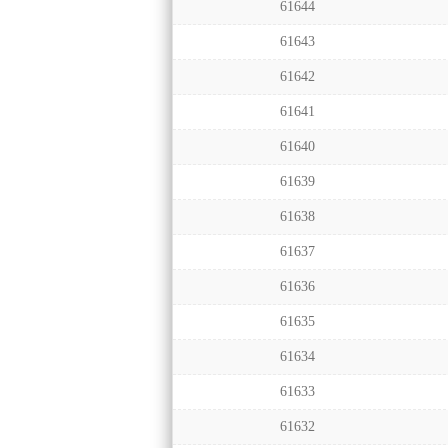
61644
61643
61642
61641
61640
61639
61638
61637
61636
61635
61634
61633
61632