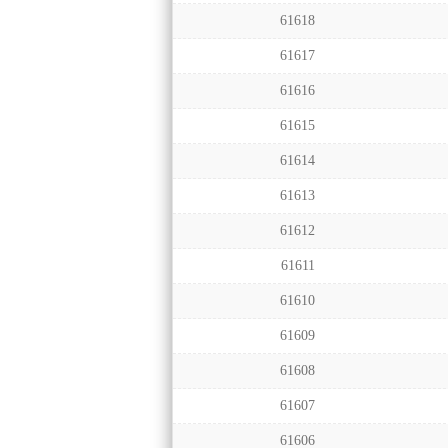
61618
61617
61616
61615
61614
61613
61612
61611
61610
61609
61608
61607
61606