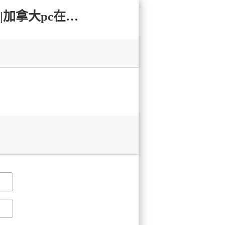
加拿大西28预测 最新域名:28YC.Com 加拿大预测-预测网|加拿大pc在线|加拿大28在线预测网|PC刮奖|专注研究_加拿大28预测_官方数据！