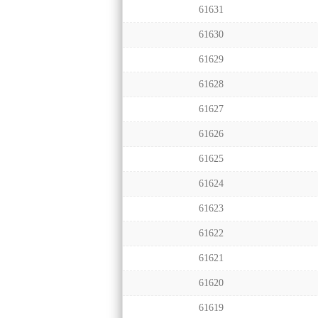
61631
61630
61629
61628
61627
61626
61625
61624
61623
61622
61621
61620
61619