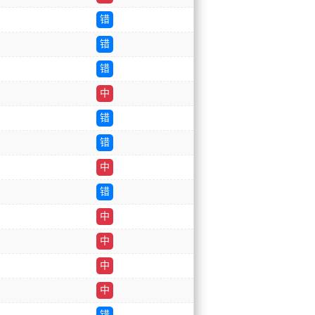
错
错
错
中
错
错
中
错
中
中
中
中
错