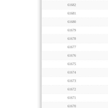
61682
61681
61680
61679
61678
61677
61676
61675
61674
61673
61672
61671
61670