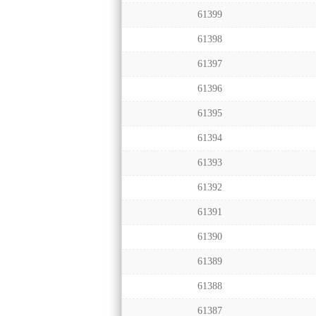
61399
61398
61397
61396
61395
61394
61393
61392
61391
61390
61389
61388
61387