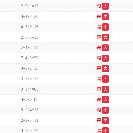
单
2+9+1=12
殺
大
双
8+4+8=20
殺
小
单
4+3+9=16
殺
小
单
2+6+5=13
殺
大
单
7+4+2=13
殺
大
双
7+4+9=20
殺
大
单
3+6+2=11
殺
大
双
3+7+5=15
殺
大
双
0+1+4=05
殺
大
单
3+5+0=08
殺
大
单
8+6+4=18
殺
小
单
2+9+3=14
殺
小
单
9+1+9=19
殺
小