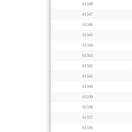
61348
61347
61346
61345
61344
61343
61342
61341
61340
61339
61338
61337
61336