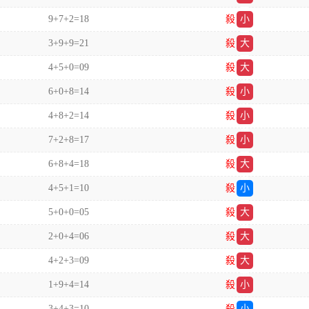
双
9+7+2=18
殺
小
双
3+9+9=21
殺
大
双
4+5+0=09
殺
大
单
6+0+8=14
殺
小
单
4+8+2=14
殺
小
单
7+2+8=17
殺
小
双
6+8+4=18
殺
大
单
4+5+1=10
殺
小
双
5+0+0=05
殺
大
单
2+0+4=06
殺
大
单
4+2+3=09
殺
大
双
1+9+4=14
殺
小
单
3+4+3=10
殺
小