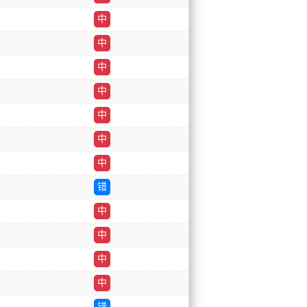
中
中
中
中
中
中
中
错
中
中
中
中
错