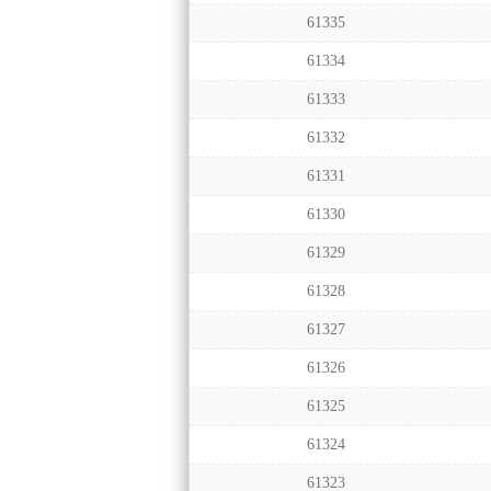
61335
61334
61333
61332
61331
61330
61329
61328
61327
61326
61325
61324
61323