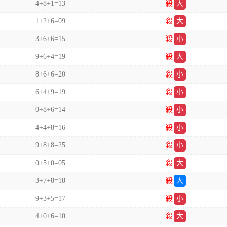
4+8+1=13
殺
大
单
1+2+6=09
殺
大
双
3+6+6=15
殺
小
单
9+6+4=19
殺
大
双
8+6+6=20
殺
小
单
6+4+9=19
殺
小
双
0+8+6=14
殺
小
单
4+4+8=16
殺
小
单
9+8+8=25
殺
小
双
0+5+0=05
殺
大
双
3+7+8=18
殺
大
双
9+3+5=17
殺
小
双
4+0+6=10
殺
大