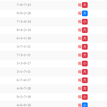
单
7+9+7=23
殺
大
双
9+9+2=20
殺
大
双
7+3+4=14
殺
小
单
8+4+2=14
殺
大
单
6+3+1=10
殺
大
单
3+7+1=11
殺
大
双
7+3+1=11
殺
大
单
5+3+9=17
殺
小
双
3+1+7=11
殺
大
双
6+7+4=17
殺
大
双
4+9+7=20
殺
大
单
9+2+7=18
殺
小
双
4+6+0=10
殺
小