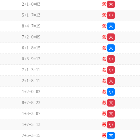
单
2+1+0=03
殺
大
双
5+1+7=13
殺
小
双
8+4+7=19
殺
大
单
7+2+0=09
殺
大
单
6+1+8=15
殺
大
单
0+3+9=12
殺
小
单
7+1+3=11
殺
小
双
2+1+8=11
殺
大
单
1+2+0=03
殺
小
单
8+7+8=23
殺
大
双
1+3+3=07
殺
大
单
1+7+5=13
殺
小
双
7+5+3=15
殺
大