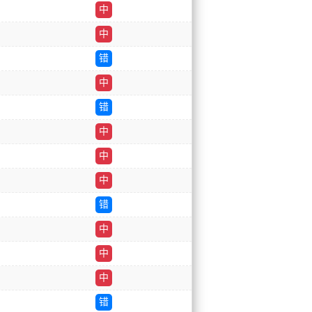
中
中
错
中
错
中
中
中
错
中
中
中
错